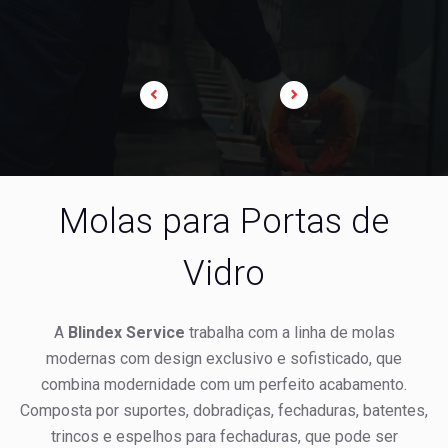
o
Molas para Portas de
Vidro
A
Blindex Service
trabalha com a linha de molas
modernas com design exclusivo e sofisticado, que
combina modernidade com um perfeito acabamento.
Composta por suportes, dobradiças, fechaduras, batentes,
trincos e espelhos para fechaduras, que pode ser