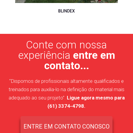
BLINDEX
Conte com nossa
experiência
entre em
contato...
“Dispomos de profissionais altamente qualificados e
treinados para auxilia-lo na definição do material mais
adequado ao seu projeto”.
Ligue agora mesmo para
(61) 3374-4798.
ENTRE EM CONTATO CONOSCO