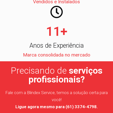
Vendidos e Instalados
11
+
Anos de Experiência
Marca consolidada no mercado
Precisando de
serviços
profissionais?
Fale com a Blindex Service, temos a solução certa para
você!
Ligue agora mesmo para (61) 3374-4798.