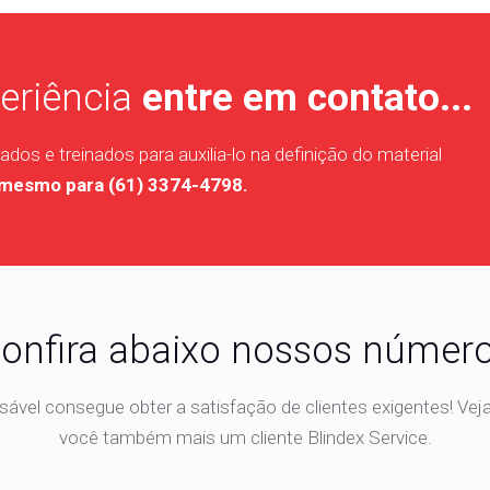
eriência
entre em contato...
dos e treinados para auxilia-lo na definição do material
 mesmo para (61) 3374-4798.
onfira abaixo nossos númer
vel consegue obter a satisfação de clientes exigentes! Vej
você também mais um cliente Blindex Service.