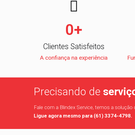
0
+
Clientes Satisfeitos
A confiança na experiência
Fun
Precisando de
serviç
Fale com a Blindex Service, temos a solução 
Ligue agora mesmo para (61) 3374-4798.