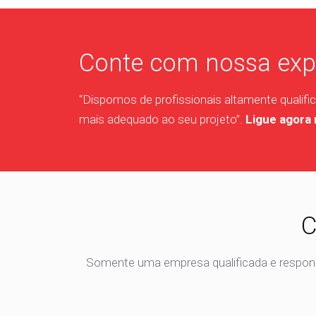
Conte com nossa exp
“Dispomos de profissionais altamente qualifica
mais adequado ao seu projeto”.
Ligue agora
C
Somente uma empresa qualificada e responsá