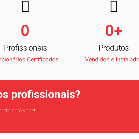
0
0
+
Profissionais
Produtos
cionários Certificados
Vendidos e Instalad
os profissionais?
certa para você!