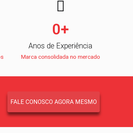
0
+
Anos de Experiência
os
Marca consolidada no mercado
FALE CONOSCO AGORA MESMO