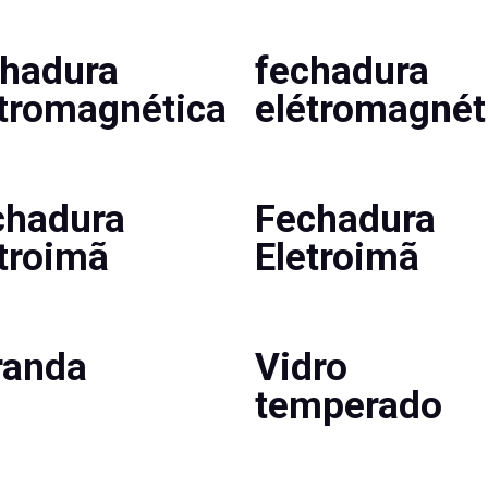
chadura
fechadura
étromagnética
elétromagnét
chadura
Fechadura
troimã
Eletroimã
randa
Vidro
temperado