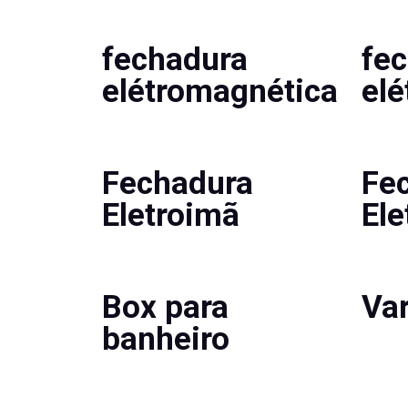
fechadura
fe
elétromagnética
el
Fechadura
Fe
Eletroimã
Ele
Box para
Va
banheiro